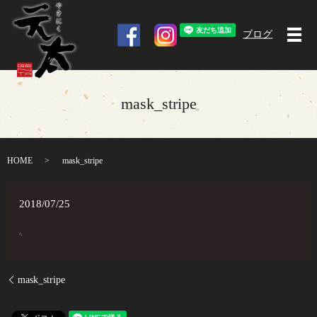
ブログ
メ
mask_stripe
HOME
mask_stripe
2018/07/25
mask_stripe