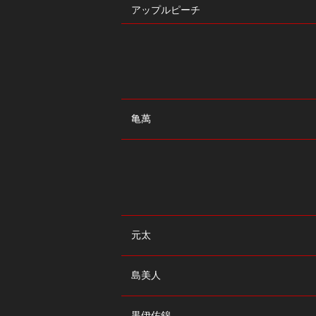
アップルピーチ
亀萬
元太
島美人
黒伊佐錦