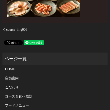
course_img006
HOME
店舗案内
こだわり
コース＆食べ放題
フードメニュー