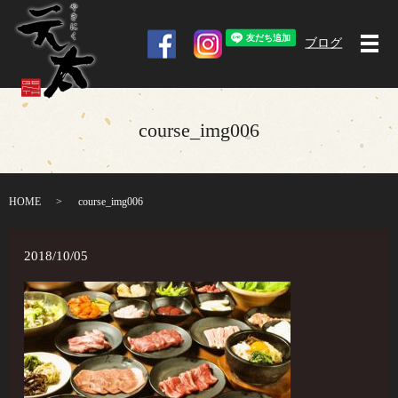
ブログ
メ
course_img006
HOME
course_img006
2018/10/05